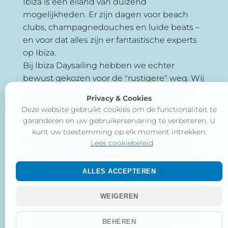
Ibiza is een eiland van duizend
mogelijkheden. Er zijn dagen voor beach
clubs, champagnedouches en luide beats –
en voor dat alles zijn er fantastische experts
op Ibiza.
Bij Ibiza Daysailing hebben we echter
bewust gekozen voor de "rustigere" weg. Wij
geloven dat de zee een voorrecht is waar je
Privacy & Cookies
het beste van geniet als je haar ook echt
Deze website gebruikt cookies om de functionaliteit te
hoort – de zee, niet de bas.
garanderen en uw gebruikerservaring te verbeteren. U
kunt uw toestemming op elk moment intrekken.
Waarom onze gasten voor ons kiezen:
Lees cookiebeleid
Vakmanschap boven show:
Met meer
dan 40.000 zeemijlen aan ervaring staat
ALLES ACCEPTEREN
zeilen bij ons centraal. We zien bewust af
van overmatig lawaai – uit respect voor
WEIGEREN
onze buren bij het ankeren en de
omgeving. Natuurlijk bepalen jullie zelf of
BEHEREN