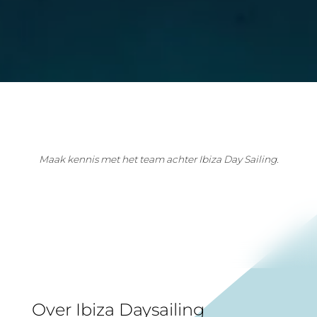
Maak kennis met het team achter Ibiza Day Sailing.
🇳🇱
▼
Over Ibiza Daysailing