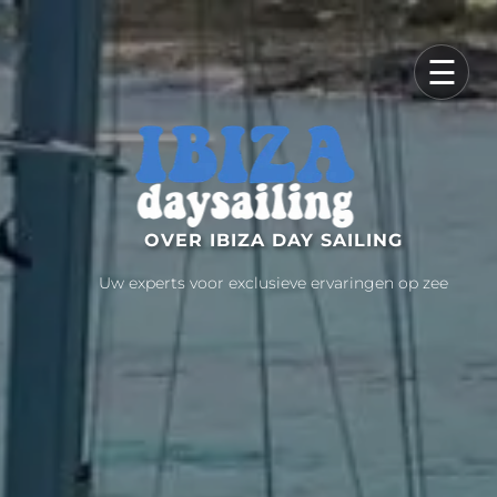
×
☰
OVER IBIZA DAY SAILING
Uw experts voor exclusieve ervaringen op zee